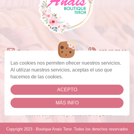
Boutiqueanaisteror@hotmail.com
928 05 77 90
c/ Real de la Plaza 3, 35330, Teror Las Palmas de
Las cookies nos permiten ofrecer nuestros servicios.
Gran Canaria
Al utilizar nuestros servicios, aceptas el uso que
Lunes a Viernes: 10:00 a 13:30, 16:30 a 20:00
hacemos de las cookies.
Sabado 10:00 a 13:30 Domingos 10:00 a 14:00
Facebook
Instagram
ACEPTO
MÁS INFO
|
|
|
Cookies
Aviso Legal
Política de Privacidad
|
|
Politica de Devoluciones
Politica de Envio
Envío
Copyright 2023 - Boutique Anais Teror. Todos los derechos reservados