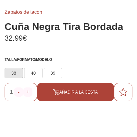
Zapatos de tacón
Cuña Negra Tira Bordada
32.99€
TALLA/FORMATO/MODELO
38
40
39
-
+
AÑADIR A LA CESTA